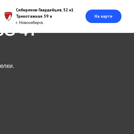
Сибиряков-Гвардейцев, 52 к1
Трикотажная 39 а
На карте
г. Новосибирск
SG 4T
елки.