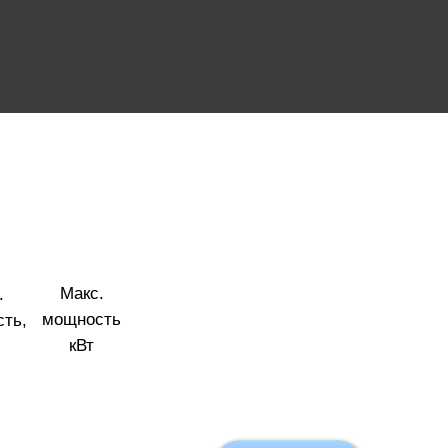
Макс.
.
мощность
ть,
кВт