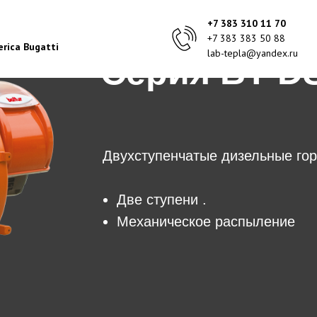
+7 383 310 11 70
+7 383 383 50 88
rica Bugatti
lab-tepla@yandex.ru
Серия BT D
Двухступенчатые дизельные гор
Две ступени .
Механическое распыление