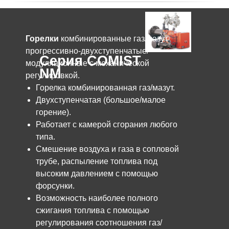
Горелки
комбинированные газ/мазут
прогрессивно-двухступенчатые/
Серия COMIST
модуляционные с механической
NM
регулировкой.
Горелка комбинированная газ/мазут.
Двухступенчатая (большое/малое
горение).
Работает с камерой сгорания любого
типа.
Смешение воздуха и газа в сопловой
трубе, распыление топлива под
высоким давлением с помощью
форсунки.
Возможность наиболее полного
сжигания топлива с помощью
регулирования соотношения газ/