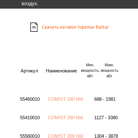
воздух.
Скачать каталог горелок Baltur
Мин.
Макс.
Артикул
Наименование
мощность,
мощность
кВт
кВт
55460010
COMIST 180 NM
688 - 1981
55410010
COMIST 250 NM
1127 - 3380
55560010
COMIST 300 NM
1304 - 3878