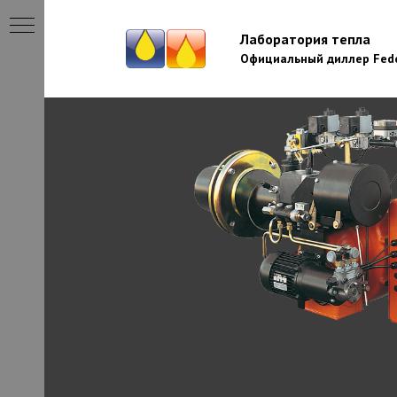
Лаборатория тепла
Официальный диллер Fede