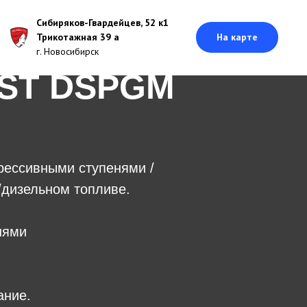
Сибиряков-Гвардейцев, 52 к1
Трикотажная 39 а
На карте
г. Новосибирск
IST DSPGM
рессивными ступенями /
/дизельном топливе.
нями
ание.