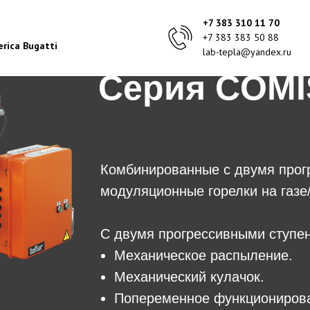
+7 383 310 11 70
+7 383 383 50 88
rica Bugatti
lab-tepla@yandex.ru
Серия COM
Комбинированные с двумя прог
модуляционные горелки на газе
С двумя прогрессивными ступе
Механическое распыление.
Механический кулачок.
Попеременное функциониров