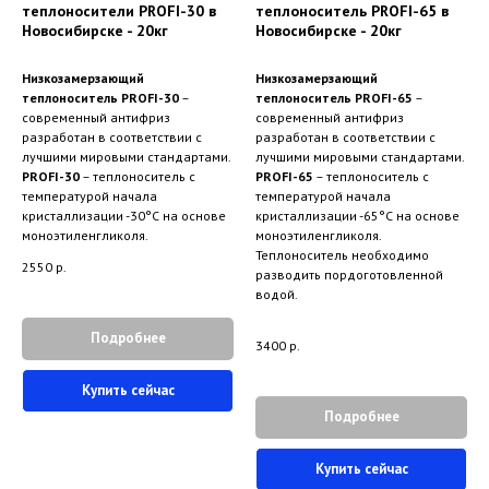
теплоносители PROFI-30 в
теплоноситель PROFI-65 в
Новосибирске - 20кг
Новосибирске - 20кг
Низкозамерзающий
Низкозамерзающий
теплоноситель PROFI-30
–
теплоноситель PROFI-65
–
современный антифриз
современный антифриз
разработан в соответствии с
разработан в соответствии с
лучшими мировыми стандартами.
лучшими мировыми стандартами.
PROFI-30
– теплоноситель с
PROFI-65
– теплоноситель с
температурой начала
температурой начала
кристаллизации -30°С на основе
кристаллизации -65°С на основе
моноэтиленгликоля.
моноэтиленгликоля.
Теплоноситель необходимо
2550
р.
разводить пордоготовленной
водой.
Подробнее
3400
р.
Купить сейчас
Подробнее
Купить сейчас