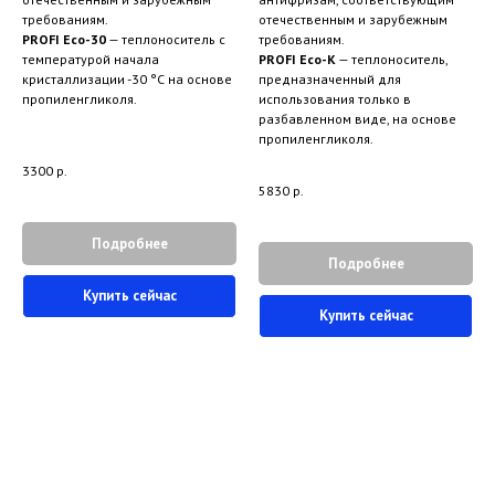
требованиям.
отечественным и зарубежным
PROFI Eco-30
— теплоноситель с
требованиям.
температурой начала
PROFI Eco-К
— теплоноситель,
кристаллизации -30 °С на основе
предназначенный для
пропиленгликоля.
использования только в
разбавленном виде, на основе
пропиленгликоля.
3300
р.
5830
р.
Подробнее
Подробнее
Купить сейчас
Купить сейчас