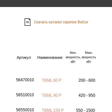
Скачать каталог горелок Baltur
Мин.
Макс.
Артикул
Наименование
мощность,
мощность
кВт
кВт
56470010
TBML 60 P
200 - 600
56510010
TBML 90 P
420 - 950
56550010
TBML 150 P
550 - 1500