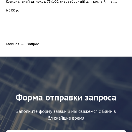
Коаксиальный дымоход 75/100, (неразборный) для котла Rinnai,
Navien
Коа
6 500
р.
Bos
2 8
Главная
→
Запрос
Форма отправки запроса
Заполните форму заявки и мы свяжемся с Вами в
ближайшие время