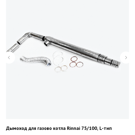
Дымоход для газово котла Rinnai 75/100, L-тип
Ун
ан