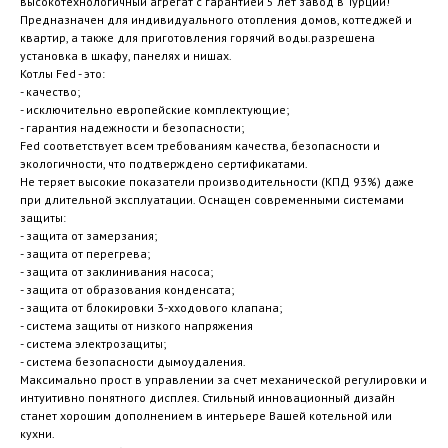
высокотехнологичный агрегат с гарантией 5 лет завод в Турции!
Предназначен для индивидуального отопления домов, коттеджей и
квартир, а также для приготовления горячий воды.разрешена
установка в шкафу, панелях и нишах.
Котлы Fed - это:
- качество;
- исключительно европейские комплектующие;
- гарантия надежности и безопасности;
Fed соответствует всем требованиям качества, безопасности и
экологичности, что подтверждено сертификатами.
Не теряет высокие показатели производительности (КПД 93%) даже
при длительной эксплуатации. Оснащен современными системами
защиты:
- защита от замерзания;
- защита от перегрева;
- защита от заклинивания насоса;
- защита от образования конденсата;
- защита от блокировки 3-хходового клапана;
- система защиты от низкого напряжения
- система электрозащиты;
- система безопасности дымоудаления.
Максимально прост в управлении за счет механической регулировки и
интуитивно понятного дисплея. Стильный инновационный дизайн
станет хорошим дополнением в интерьере Вашей котельной или
кухни.