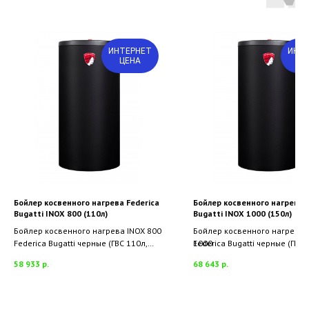
ИНТЕРНЕТ
ИНТ
ЦЕНА
Ц
Бойлер косвенного нагрева Federica
Бойлер косвенного нагрева F
Bugatti INOX 800 (110л)
Bugatti INOX 1000 (150л)
Бойлер косвенного нагрева INOX 800
Бойлер косвенного нагрева 
Federica Bugatti черные (ГВС 110л,
1000
Federica Bugatti черные (ГВС 
произв.820л/ч при 45*С)
произв.1050л/ч при 45*С)
58 933
р.
68 643
р.