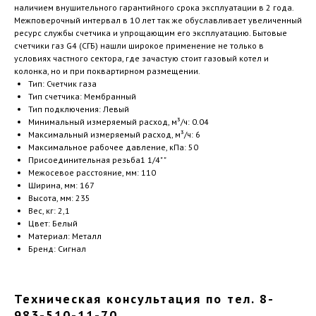
наличием внушительного гарантийного срока эксплуатации в 2 года.
Межповерочный интервал в 10 лет так же обуславливает увеличенный
ресурс службы счетчика и упрощающим его эксплуатацию. Бытовые
счетчики газ G4 (СГБ) нашли широкое применение не только в
условиях частного сектора, где зачастую стоит газовый котел и
колонка, но и при поквартирном размещении.
Тип: Счетчик газа
Тип счетчика: Мембранный
Тип подключения: Левый
Минимальный измеряемый расход, м³/ч: 0.04
Максимальный измеряемый расход, м³/ч: 6
Максимальное рабочее давление, кПа: 50
Присоединительная резьба1 1/4" "
Межосевое расстояние, мм: 110
Ширина, мм: 167
Высота, мм: 235
Вес, кг: 2,1
Цвет: Белый
Материал: Металл
Бренд: Сигнал
Техническая консультация по тел. 8-
983-510-11-70