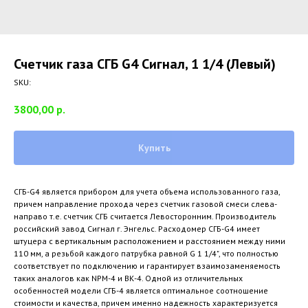
Счетчик газа СГБ G4 Сигнал, 1 1/4 (Левый)
SKU:
3800,00
р.
Купить
СГБ-G4 является прибором для учета объема использованного газа,
причем направление прохода через счетчик газовой смеси слева-
направо т.е. счетчик СГБ считается Левосторонним. Производитель
российский завод Сигнал г. Энгельс. Расходомер СГБ-G4 имеет
штуцера с вертикальным расположением и расстоянием между ними
110 мм, а резьбой каждого патрубка равной G 1 1/4", что полностью
соответствует по подключению и гарантирует взаимозаменяемость
таких аналогов как NPM-4 и ВК-4. Одной из отличительных
особенностей модели СГБ-4 является оптимальное соотношение
стоимости и качества, причем именно надежность характеризуется