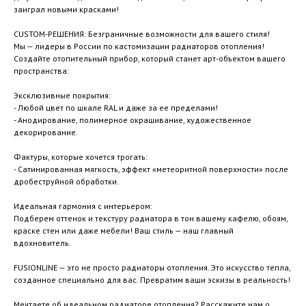
заиграл новыми красками!
CUSTOM-РЕШЕНИЯ: Безграничные возможности для вашего стиля!
Мы — лидеры в России по кастомизации радиаторов отопления!
Создайте отопительный прибор, который станет арт-объектом вашего
пространства:
Эксклюзивные покрытия:
- Любой цвет по шкале RAL и даже за ее пределами!
- Анодирование, полимерное окрашивание, художественное
декорирование.
Фактуры, которые хочется трогать:
- Сатинированная мягкость, эффект «метеоритной поверхности» после
дробеструйной обработки.
Идеальная гармония с интерьером:
Подберем оттенок и текстуру радиатора в тон вашему кафелю, обоям,
краске стен или даже мебели! Ваш стиль — наш главный
вдохновитель.
FUSIONLINE — это не просто радиаторы отопления. Это искусство тепла,
созданное специально для вас. Превратим ваши эскизы в реальность!
Мечтаете об идеальном радиаторе отопления? Расскажите нам о