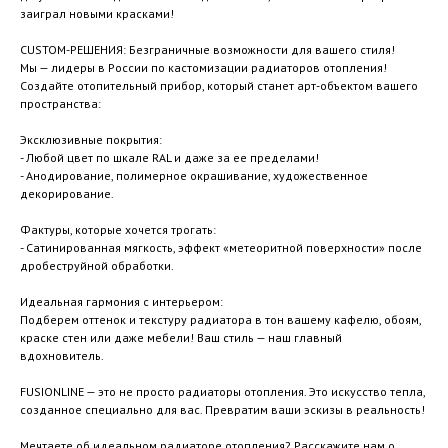
заиграл новыми красками!
CUSTOM-РЕШЕНИЯ: Безграничные возможности для вашего стиля!
Мы — лидеры в России по кастомизации радиаторов отопления!
Создайте отопительный прибор, который станет арт-объектом вашего
пространства:
Эксклюзивные покрытия:
- Любой цвет по шкале RAL и даже за ее пределами!
- Анодирование, полимерное окрашивание, художественное
декорирование.
Фактуры, которые хочется трогать:
- Сатинированная мягкость, эффект «метеоритной поверхности» после
дробеструйной обработки.
Идеальная гармония с интерьером:
Подберем оттенок и текстуру радиатора в тон вашему кафелю, обоям,
краске стен или даже мебели! Ваш стиль — наш главный
вдохновитель.
FUSIONLINE — это не просто радиаторы отопления. Это искусство тепла,
созданное специально для вас. Превратим ваши эскизы в реальность!
Мечтаете об идеальном радиаторе отопления? Расскажите нам о