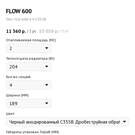
FLOW 600
SKU:
FLO-600-4-V-C35SB
11 560
р.
15 028
р.
/
1 pc
/
1 pc
Отапливаемая площадь (M2)
Теплоотдача радиатора (Вт)
Кол-во секций
Ширина (ММ)
Цвет
Габариты упаковки ТхШхВ (ММ)