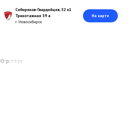
Сибиряков-Гвардейцев, 52 к1
Трикотажная 39 а
На карте
г. Новосибирск
80
р.
/
1 pc