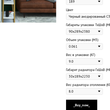
Цвет
Габариты упаковки ТхШхВ (М
Объем упаковки (М3)
Вес в упаковке (КГ)
Габарит радиатора ГхШхВ (М
Вес радиатора отопления (К
_Buy_now_