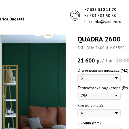
+7 383 310 11 70
+7 383 383 50 88
rica Bugatti
lab-tepla@yandex.ru
QUADRA 2600
SKU:
QUA-2600-4-V-C35SB
21 600
р.
28 0
/
1 pc
Отапливаемая площадь (M2)
Теплоотдача радиатора (Вт)
Кол-во секций
Ширина (ММ)