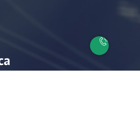
са
айшие время