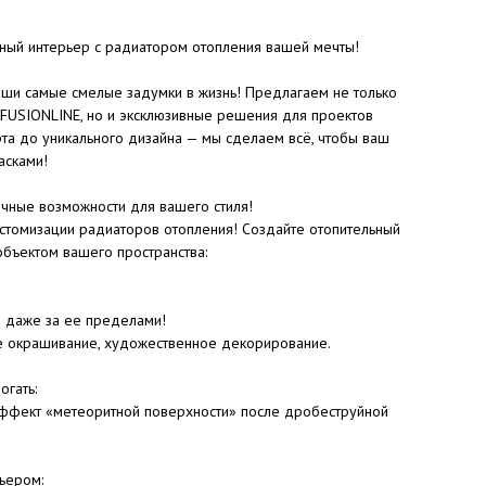
ьный интерьер с радиатором отопления вашей мечты!
ши самые смелые задумки в жизнь! Предлагаем не только
 FUSIONLINE, но и эксклюзивные решения для проектов
рта до уникального дизайна — мы сделаем всё, чтобы ваш
асками!
ные возможности для вашего стиля!
стомизации радиаторов отопления! Создайте отопительный
объектом вашего пространства:
и даже за ее пределами!
е окрашивание, художественное декорирование.
огать:
 эффект «метеоритной поверхности» после дробеструйной
ьером: