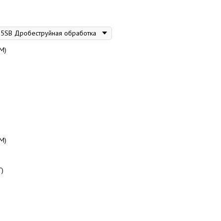
М)
М)
Г)