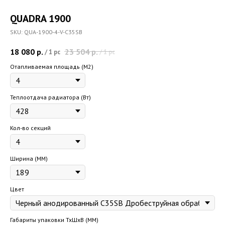
QUADRA 1900
SKU:
QUA-1900-4-V-C35SB
18 080
р.
23 504
р.
/
1 pc
/
1 pc
Отапливаемая площадь (M2)
Теплоотдача радиатора (Вт)
Кол-во секций
Ширина (ММ)
Цвет
Габариты упаковки ТхШхВ (ММ)