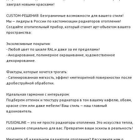
заиграл новыми красками!
CUSTOM-РЕШЕНИЯ: Безграничные возможности для вашего стиля!
Мы — лидеры в России по кастомизации радиаторов отопления!
Создайте отопительный прибор, который станет арт-объектом вашего
пространства:
Эксклюзивные покрытия:
- Любой цвет по шкале RAL и даже за ее пределами!
- Анодирование, полимерное окрашивание, художественное
декорирование.
Фактуры, которые хочется трогать:
- Сатинированная мягкость, эффект «метеоритной поверхности» после
дробеструйной обработки.
Идеальная гармония с интерьером:
Подберем оттенок и текстуру радиатора в тон вашему кафелю, обоям,
краске стен или даже мебели! Ваш стиль — наш главный
вдохновитель.
FUSIONLINE — это не просто радиаторы отопления. Это искусство тепла,
созданное специально для вас. Превратим ваши эскизы в реальность!
Мечтаете об идеальном радиаторе отопления? Расскажите нам о