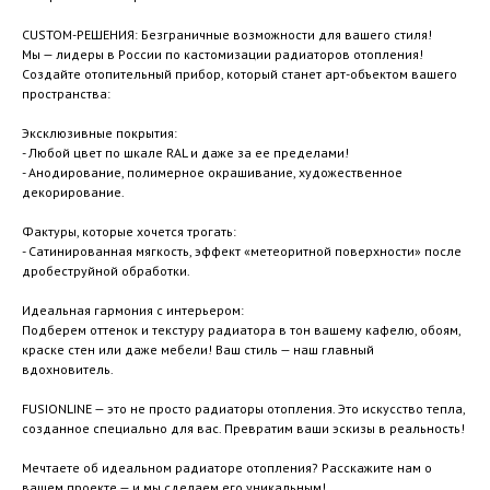
CUSTOM-РЕШЕНИЯ: Безграничные возможности для вашего стиля!
Мы — лидеры в России по кастомизации радиаторов отопления!
Создайте отопительный прибор, который станет арт-объектом вашего
пространства:
Эксклюзивные покрытия:
- Любой цвет по шкале RAL и даже за ее пределами!
- Анодирование, полимерное окрашивание, художественное
декорирование.
Фактуры, которые хочется трогать:
- Сатинированная мягкость, эффект «метеоритной поверхности» после
дробеструйной обработки.
Идеальная гармония с интерьером:
Подберем оттенок и текстуру радиатора в тон вашему кафелю, обоям,
краске стен или даже мебели! Ваш стиль — наш главный
вдохновитель.
FUSIONLINE — это не просто радиаторы отопления. Это искусство тепла,
созданное специально для вас. Превратим ваши эскизы в реальность!
Мечтаете об идеальном радиаторе отопления? Расскажите нам о
вашем проекте — и мы сделаем его уникальным!