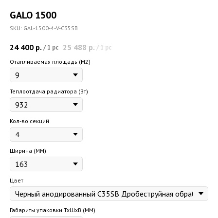
GALO 1500
SKU:
GAL-1500-4-V-C35SB
24 400
р.
25 488
р.
/
1 pc
/
1 pc
Отапливаемая площадь (M2)
Теплоотдача радиатора (Вт)
Кол-во секций
Ширина (ММ)
Цвет
Габариты упаковки ТхШхВ (ММ)