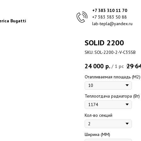
+7 383 310 11 70
+7 383 383 50 88
rica Bugatti
lab-tepla@yandex.ru
SOLID 2200
SKU:
SOL-2200-2-V-C35SB
24 000
р.
29 6
/
1 pc
Отапливаемая площадь (M2)
Теплоотдача радиатора (Вт)
Кол-во секций
Ширина (ММ)