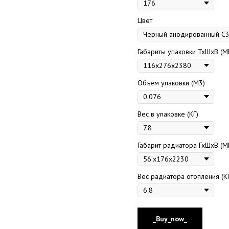
Цвет
Габариты упаковки ТхШхВ (М
Объем упаковки (М3)
Вес в упаковке (КГ)
Габарит радиатора ГхШхВ (М
Вес радиатора отопления (К
_Buy_now_