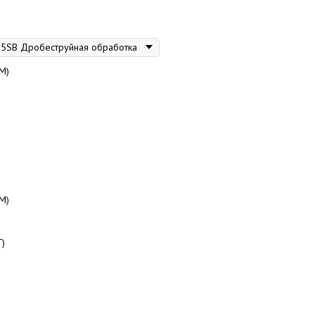
М)
М)
Г)