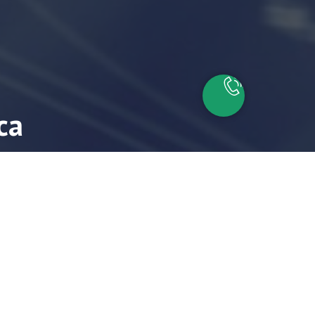
са
айшие время