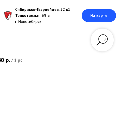
Сибиряков-Гвардейцев, 52 к1
Трикотажная 39 а
На карте
г. Новосибирск
40
р.
/
1 pc