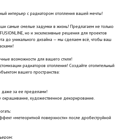
ьный интерьер с радиатором отопления вашей мечты!
ши самые смелые задумки в жизнь! Предлагаем не только
 FUSIONLINE, но и эксклюзивные решения для проектов
рта до уникального дизайна — мы сделаем всё, чтобы ваш
асками!
ные возможности для вашего стиля!
стомизации радиаторов отопления! Создайте отопительный
объектом вашего пространства:
и даже за ее пределами!
е окрашивание, художественное декорирование.
огать:
 эффект «метеоритной поверхности» после дробеструйной
ьером: