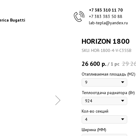
+7 383 310 11 70
+7 383 383 50 88
rica Bugatti
lab-tepla@yandex.ru
HORIZON 1800
SKU:
HOR-1800-4-V-C35SB
26 600
р.
29 2
/
1 pc
Отапливаемая площадь (M2)
Теплоотдача радиатора (Вт)
Кол-во секций
Ширина (ММ)