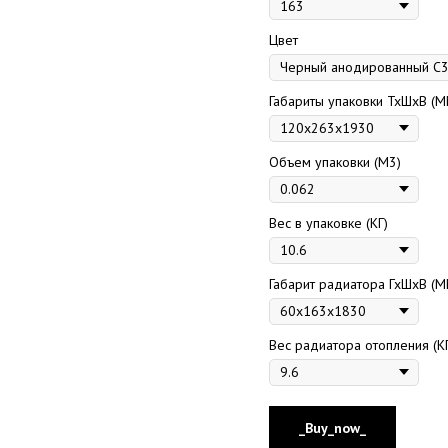
Цвет
Габариты упаковки ТхШхВ (М
Объем упаковки (М3)
Вес в упаковке (КГ)
Габарит радиатора ГхШхВ (М
Вес радиатора отопления (К
_Buy_now_