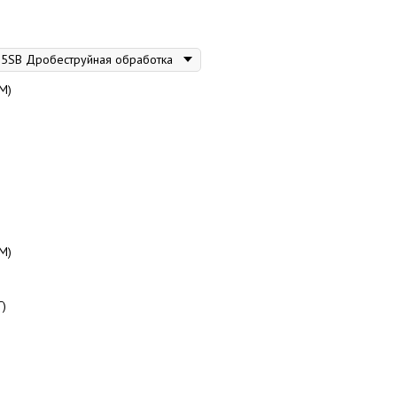
М)
М)
Г)