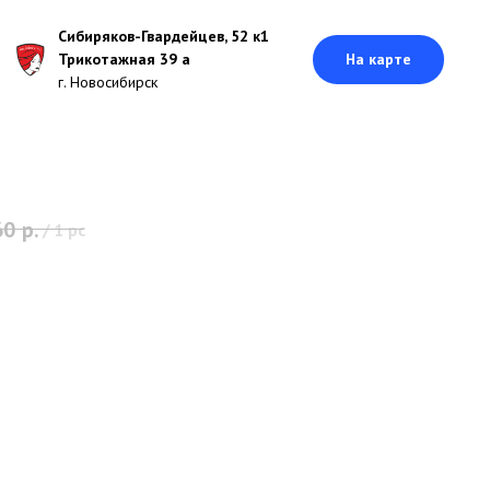
Сибиряков-Гвардейцев, 52 к1
Трикотажная 39 а
На карте
г. Новосибирск
60
р.
/
1 pc