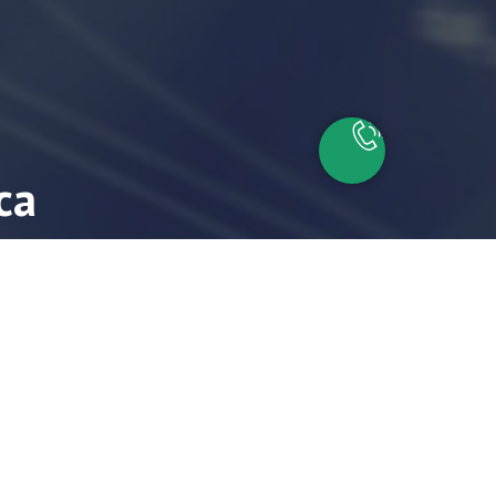
са
айшие время