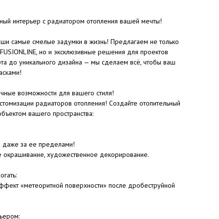
ьный интерьер с радиатором отопления вашей мечты!
ши самые смелые задумки в жизнь! Предлагаем не только
 FUSIONLINE, но и эксклюзивные решения для проектов
рта до уникального дизайна — мы сделаем всё, чтобы ваш
асками!
ные возможности для вашего стиля!
стомизации радиаторов отопления! Создайте отопительный
объектом вашего пространства:
и даже за ее пределами!
е окрашивание, художественное декорирование.
огать:
 эффект «метеоритной поверхности» после дробеструйной
ьером: