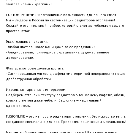
заиграл новыми красками!
CUSTOM-РЕШЕНИЯ: Безграничные возможности для вашего стиля!
Мы — лидеры в России по кастомизации радиаторов отопления!
Создайте отопительный прибор, который станет арт-объектом вашего
пространства:
Эксклюзивные покрытия:
- Любой цвет по шкале RAL и даже за ее пределами!
- Анодирование, полимерное окрашивание, художественное
декорирование.
Фактуры, которые хочется трогать:
- Сатинированная мягкость, эффект «метеоритной поверхности» после
дробеструйной обработки.
Идеальная гармония с интерьером:
Подберем оттенок и текстуру радиатора в тон вашему кафелю, обоям,
краске стен или даже мебели! Ваш стиль — наш главный
вдохновитель.
FUSIONLINE — это не просто радиаторы отопления. Это искусство тепла,
созданное специально для вас. Превратим ваши эскизы в реальность!
Мечтаете об идеальном радиаторе отопления? Расскажите нам о