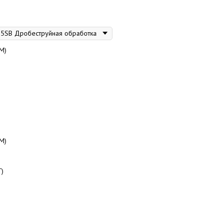
М)
М)
Г)