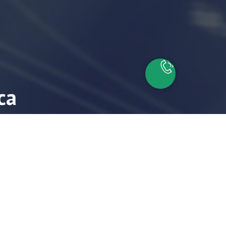
са
айшие время