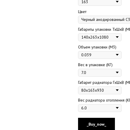
Цвет
Габариты упаковки ТхШхВ (М
Объем упаковки (М3)
Вес в упаковке (КГ)
Габарит радиатора ГхШхВ (М
Вес радиатора отопления (К
_Buy_now_