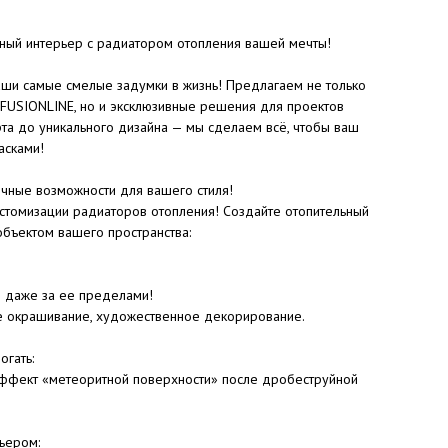
ьный интерьер с радиатором отопления вашей мечты!
ши самые смелые задумки в жизнь! Предлагаем не только
 FUSIONLINE, но и эксклюзивные решения для проектов
рта до уникального дизайна — мы сделаем всё, чтобы ваш
асками!
ные возможности для вашего стиля!
стомизации радиаторов отопления! Создайте отопительный
объектом вашего пространства:
и даже за ее пределами!
е окрашивание, художественное декорирование.
огать:
 эффект «метеоритной поверхности» после дробеструйной
ьером: