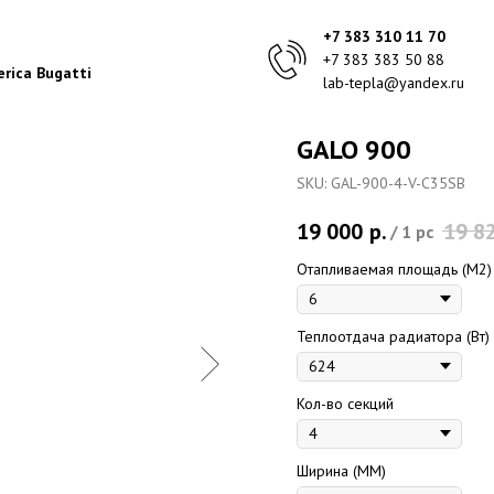
+7 383 310 11 70
+7 383 383 50 88
rica Bugatti
lab-tepla@yandex.ru
GALO 900
SKU:
GAL-900-4-V-C35SB
19 000
р.
19 8
/
1 pc
Отапливаемая площадь (M2)
Теплоотдача радиатора (Вт)
Кол-во секций
Ширина (ММ)