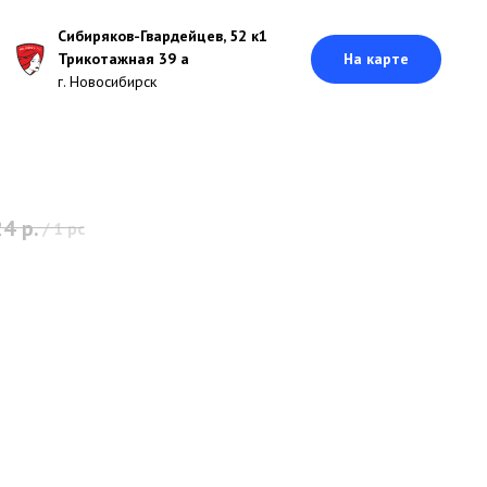
Сибиряков-Гвардейцев, 52 к1
Трикотажная 39 а
На карте
г. Новосибирск
24
р.
/
1 pc