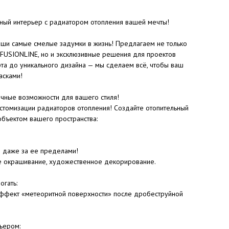
ьный интерьер с радиатором отопления вашей мечты!
ши самые смелые задумки в жизнь! Предлагаем не только
 FUSIONLINE, но и эксклюзивные решения для проектов
рта до уникального дизайна — мы сделаем всё, чтобы ваш
асками!
ные возможности для вашего стиля!
стомизации радиаторов отопления! Создайте отопительный
объектом вашего пространства:
и даже за ее пределами!
е окрашивание, художественное декорирование.
огать:
 эффект «метеоритной поверхности» после дробеструйной
ьером: