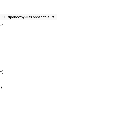
М)
М)
Г)