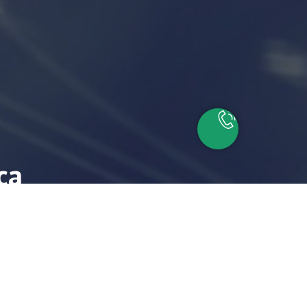
са
айшие время