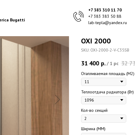
+7 383 310 11 70
+7 383 383 50 88
rica Bugatti
lab-tepla@yandex.ru
OXI 2000
SKU:
OXI-2000-2-V-C35SB
31 400
р.
32 7
/
1 pc
Отапливаемая площадь (M2)
Теплоотдача радиатора (Вт)
Кол-во секций
Ширина (ММ)