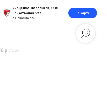
Сибиряков-Гвардейцев, 52 к1
Трикотажная 39 а
На карте
г. Новосибирск
36
р.
/
1 pc