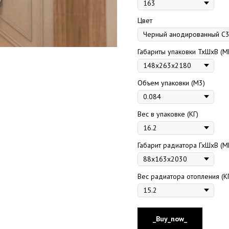
Цвет
Габариты упаковки ТхШхВ (М
Объем упаковки (М3)
Вес в упаковке (КГ)
Габарит радиатора ГхШхВ (М
Вес радиатора отопления (К
_Buy_now_