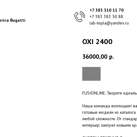
+7 383 310 11 70
+7 383 383 50 88
rica Bugatti
lab-tepla@yandex.ru
OXI 2400
36000,00
р.
FUSIONLINE: Творите идеал
Наша команда воплощает ва
готовые модели из каталога
любой сложности. От станда
интерьер заиграл новыми кр