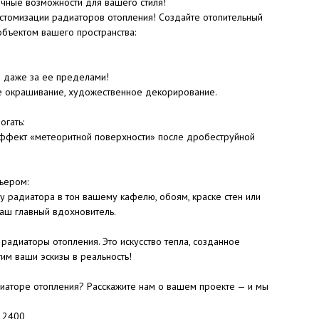
ные возможности для вашего стиля!
стомизации радиаторов отопления! Создайте отопительный
объектом вашего пространства:
и даже за ее пределами!
е окрашивание, художественное декорирование.
огать:
 эффект «метеоритной поверхности» после дробеструйной
ьером:
у радиатора в тон вашему кафелю, обоям, краске стен или
аш главный вдохновитель.
радиаторы отопления. Это искусство тепла, созданное
им ваши эскизы в реальность!
иаторе отопления? Расскажите нам о вашем проекте — и мы
: 2400