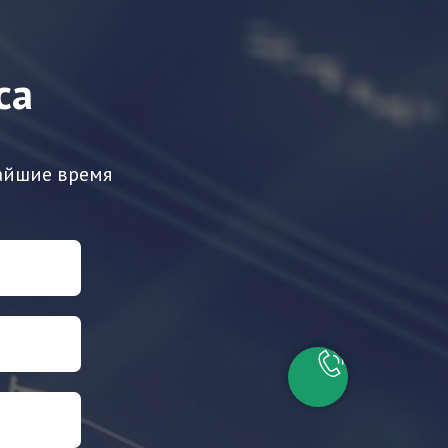
са
айшие время