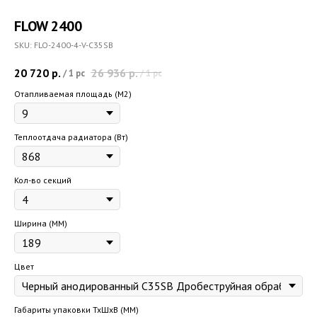
FLOW 2400
SKU:
FLO-2400-4-V-C35SB
20 720
р.
26 936
р.
/
1 pc
/
1 pc
Отапливаемая площадь (M2)
Теплоотдача радиатора (Вт)
Кол-во секций
Ширина (ММ)
Цвет
Габариты упаковки ТхШхВ (ММ)