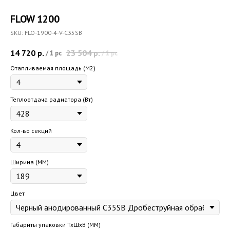
FLOW 1200
SKU:
FLO-1900-4-V-C35SB
14 720
р.
23 504
р.
/
1 pc
/
1 pc
Отапливаемая площадь (M2)
Теплоотдача радиатора (Вт)
Кол-во секций
Ширина (ММ)
Цвет
Габариты упаковки ТхШхВ (ММ)