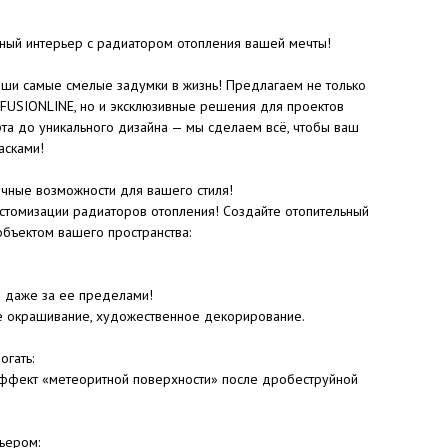
ьный интерьер с радиатором отопления вашей мечты!
ши самые смелые задумки в жизнь! Предлагаем не только
 FUSIONLINE, но и эксклюзивные решения для проектов
рта до уникального дизайна — мы сделаем всё, чтобы ваш
асками!
ные возможности для вашего стиля!
стомизации радиаторов отопления! Создайте отопительный
объектом вашего пространства:
и даже за ее пределами!
е окрашивание, художественное декорирование.
огать:
 эффект «метеоритной поверхности» после дробеструйной
ьером: