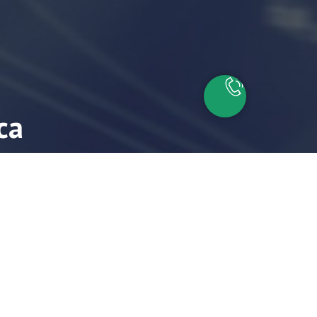
са
айшие время