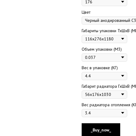
Цвет
Габариты упаковки ТхШхВ (М
Объем упаковки (М3)
Вес в упаковке (КГ)
Габарит радиатора ГхШхВ (М
Вес радиатора отопления (К
_Buy_now_