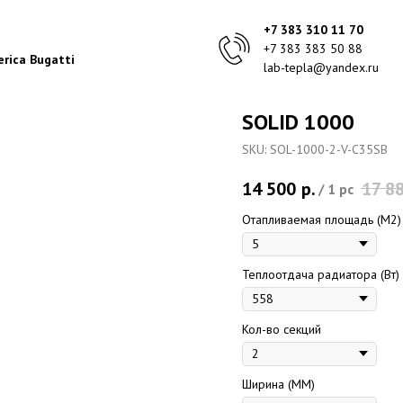
+7 383 310 11 70
+7 383 383 50 88
rica Bugatti
lab-tepla@yandex.ru
SOLID 1000
SKU:
SOL-1000-2-V-C35SB
14 500
р.
17 8
/
1 pc
Отапливаемая площадь (M2)
Теплоотдача радиатора (Вт)
Кол-во секций
Ширина (ММ)