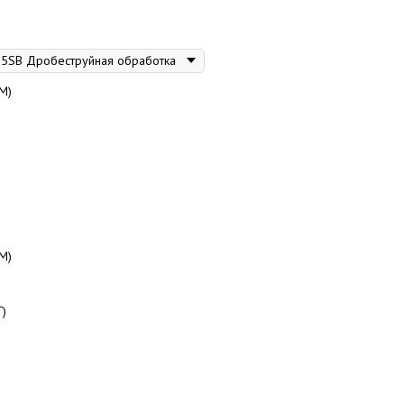
М)
М)
Г)