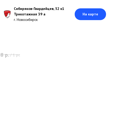
Сибиряков-Гвардейцев, 52 к1
Трикотажная 39 а
На карте
г. Новосибирск
88
р.
/
1 pc