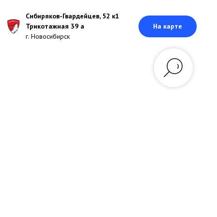
Сибиряков-Гвардейцев, 52 к1
Трикотажная 39 а
На карте
г. Новосибирск