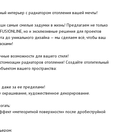
ьный интерьер с радиатором отопления вашей мечты!
ши самые смелые задумки в жизнь! Предлагаем не только
 FUSIONLINE, но и эксклюзивные решения для проектов
рта до уникального дизайна — мы сделаем всё, чтобы ваш
асками!
ные возможности для вашего стиля!
стомизации радиаторов отопления! Создайте отопительный
объектом вашего пространства:
и даже за ее пределами!
е окрашивание, художественное декорирование.
огать:
 эффект «метеоритной поверхности» после дробеструйной
ьером: