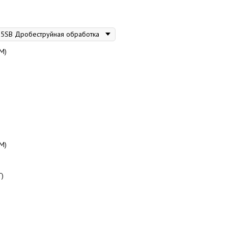
М)
М)
Г)