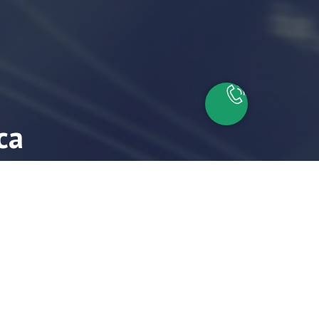
са
айшие время