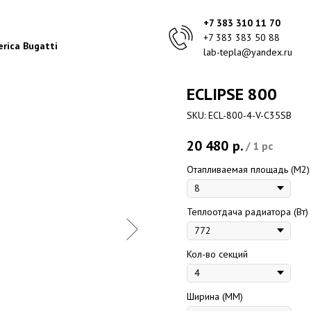
+7 383 310 11 70
+7 383 383 50 88
rica Bugatti
lab-tepla@yandex.ru
ECLIPSE 800
SKU:
ECL-800-4-V-C35SB
20 480
р.
/
1 pc
Отапливаемая площадь (M2)
Теплоотдача радиатора (Вт)
Кол-во секций
Ширина (ММ)