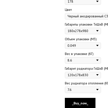
Цвет
Габариты упаковки ТхШхВ (М
Объем упаковки (М3)
Вес в упаковке (КГ)
Габарит радиатора ГхШхВ (М
Вес радиатора отопления (К
_Buy_now_