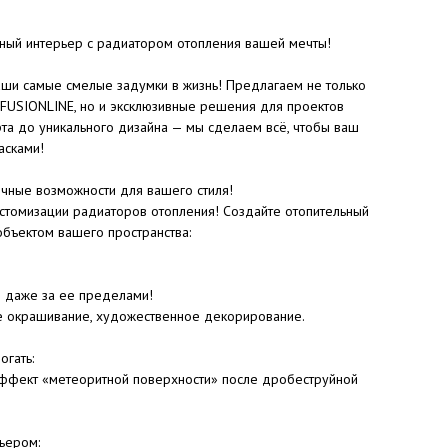
ьный интерьер с радиатором отопления вашей мечты!
ши самые смелые задумки в жизнь! Предлагаем не только
 FUSIONLINE, но и эксклюзивные решения для проектов
рта до уникального дизайна — мы сделаем всё, чтобы ваш
асками!
ные возможности для вашего стиля!
стомизации радиаторов отопления! Создайте отопительный
объектом вашего пространства:
и даже за ее пределами!
е окрашивание, художественное декорирование.
огать:
 эффект «метеоритной поверхности» после дробеструйной
ьером: