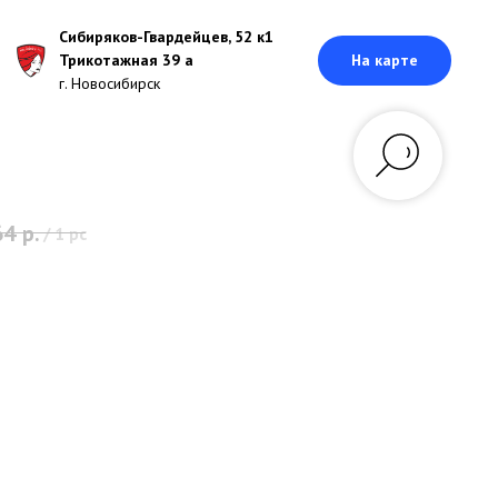
Сибиряков-Гвардейцев, 52 к1
Трикотажная 39 а
На карте
г. Новосибирск
64
р.
/
1 pc