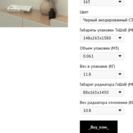
Цвет
Габариты упаковки ТхШхВ (М
Объем упаковки (М3)
Вес в упаковке (КГ)
Габарит радиатора ГхШхВ (М
Вес радиатора отопления (К
_Buy_now_