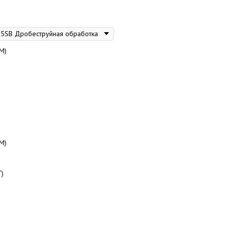
М)
М)
Г)