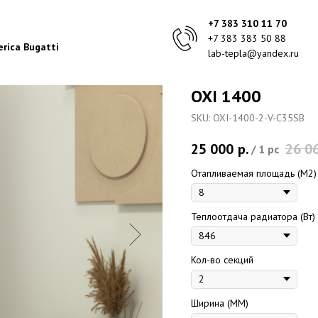
+7 383 310 11 70
+7 383 383 50 88
rica Bugatti
lab-tepla@yandex.ru
OXI 1400
SKU:
OXI-1400-2-V-C35SB
25 000
р.
26 0
/
1 pc
Отапливаемая площадь (M2)
Теплоотдача радиатора (Вт)
Кол-во секций
Ширина (ММ)