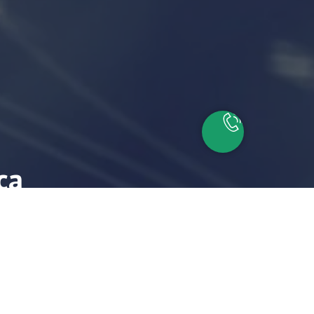
са
айшие время