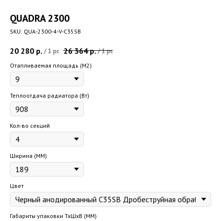
QUADRA 2300
SKU:
QUA-2300-4-V-C35SB
20 280
р.
26 364
р.
/
1 pc
/
1 pc
Отапливаемая площадь (M2)
Теплоотдача радиатора (Вт)
Кол-во секций
Ширина (ММ)
Цвет
Габариты упаковки ТхШхВ (ММ)