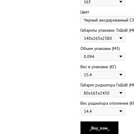
Цвет
Габариты упаковки ТхШхВ (М
Объем упаковки (М3)
Вес в упаковке (КГ)
Габарит радиатора ГхШхВ (М
Вес радиатора отопления (К
_Buy_now_