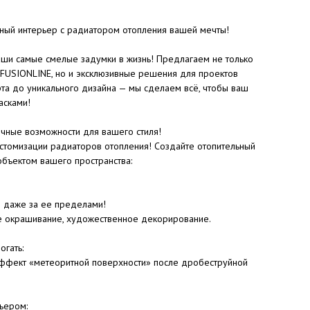
ьный интерьер с радиатором отопления вашей мечты!
ши самые смелые задумки в жизнь! Предлагаем не только
 FUSIONLINE, но и эксклюзивные решения для проектов
рта до уникального дизайна — мы сделаем всё, чтобы ваш
асками!
ные возможности для вашего стиля!
стомизации радиаторов отопления! Создайте отопительный
объектом вашего пространства:
и даже за ее пределами!
е окрашивание, художественное декорирование.
огать:
 эффект «метеоритной поверхности» после дробеструйной
ьером: