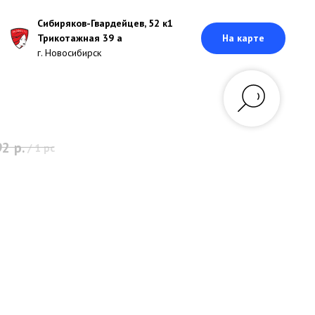
Сибиряков-Гвардейцев, 52 к1
Трикотажная 39 а
На карте
г. Новосибирск
92
р.
/
1 pc