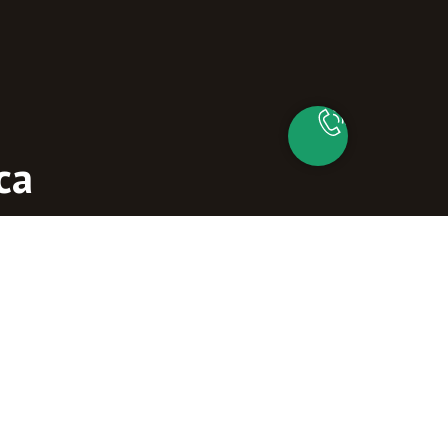
са
айшие время