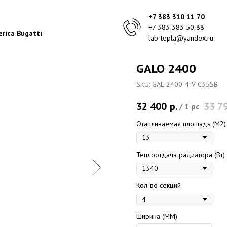
+7 383 310 11 70
+7 383 383 50 88
rica Bugatti
lab-tepla@yandex.ru
GALO 2400
SKU:
GAL-2400-4-V-C35SB
32 400
р.
33 7
/
1 pc
Отапливаемая площадь (M2)
Теплоотдача радиатора (Вт)
Кол-во секций
Ширина (ММ)