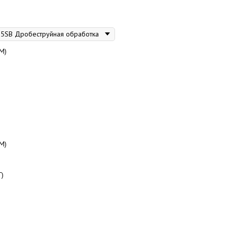
М)
М)
Г)