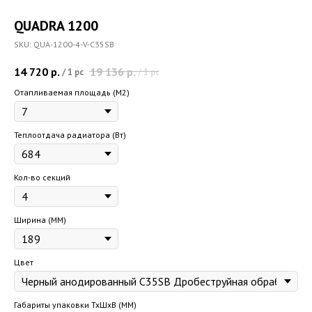
QUADRA 1200
SKU:
QUA-1200-4-V-C35SB
14 720
р.
19 136
р.
/
1 pc
/
1 pc
Отапливаемая площадь (M2)
Теплоотдача радиатора (Вт)
Кол-во секций
Ширина (ММ)
Цвет
Габариты упаковки ТхШхВ (ММ)