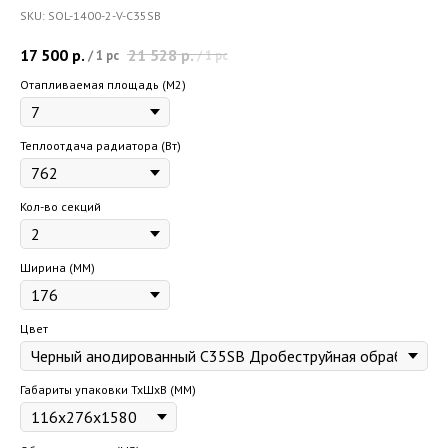
SKU:
SOL-1400-2-V-C35SB
17 500
р.
21 528
р.
/
1 pc
/
1 pc
Отапливаемая площадь (M2)
Теплоотдача радиатора (Вт)
Кол-во секций
Ширина (ММ)
Цвет
Габариты упаковки ТхШхВ (ММ)