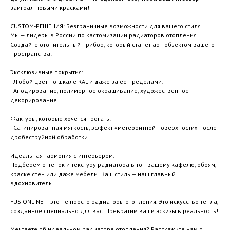
заиграл новыми красками!
CUSTOM-РЕШЕНИЯ: Безграничные возможности для вашего стиля!
Мы — лидеры в России по кастомизации радиаторов отопления!
Создайте отопительный прибор, который станет арт-объектом вашего
пространства:
Эксклюзивные покрытия:
- Любой цвет по шкале RAL и даже за ее пределами!
- Анодирование, полимерное окрашивание, художественное
декорирование.
Фактуры, которые хочется трогать:
- Сатинированная мягкость, эффект «метеоритной поверхности» после
дробеструйной обработки.
Идеальная гармония с интерьером:
Подберем оттенок и текстуру радиатора в тон вашему кафелю, обоям,
краске стен или даже мебели! Ваш стиль — наш главный
вдохновитель.
FUSIONLINE — это не просто радиаторы отопления. Это искусство тепла,
созданное специально для вас. Превратим ваши эскизы в реальность!
Мечтаете об идеальном радиаторе отопления? Расскажите нам о