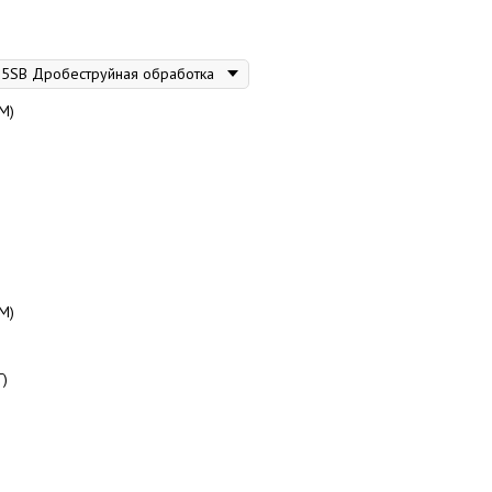
М)
М)
Г)