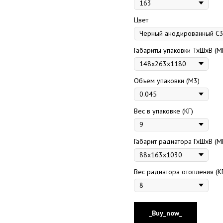
Цвет
Габариты упаковки ТхШхВ (М
Объем упаковки (М3)
Вес в упаковке (КГ)
Габарит радиатора ГхШхВ (М
Вес радиатора отопления (К
_Buy_now_