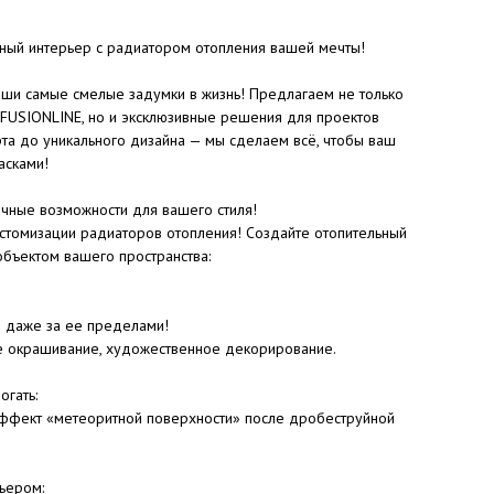
ьный интерьер с радиатором отопления вашей мечты!
ши самые смелые задумки в жизнь! Предлагаем не только
 FUSIONLINE, но и эксклюзивные решения для проектов
рта до уникального дизайна — мы сделаем всё, чтобы ваш
асками!
ные возможности для вашего стиля!
стомизации радиаторов отопления! Создайте отопительный
объектом вашего пространства:
и даже за ее пределами!
е окрашивание, художественное декорирование.
огать:
 эффект «метеоритной поверхности» после дробеструйной
ьером: