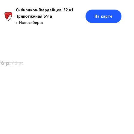
Сибиряков-Гвардейцев, 52 к1
Трикотажная 39 а
На карте
г. Новосибирск
76
р.
/
1 pc