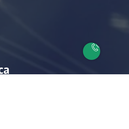
са
айшие время