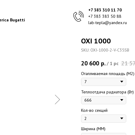
+7 383 310 11 70
+7 383 383 50 88
rica Bugatti
lab-tepla@yandex.ru
OXI 1000
SKU:
OXI-1000-2-V-C35SB
20 600
р.
21 5
/
1 pc
Отапливаемая площадь (M2)
Теплоотдача радиатора (Вт)
Кол-во секций
Ширина (ММ)