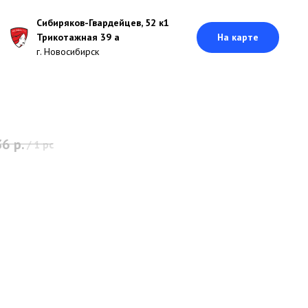
Сибиряков-Гвардейцев, 52 к1
Трикотажная 39 а
На карте
г. Новосибирск
36
р.
/
1 pc