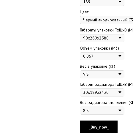
Цвет
Габариты упаковки ТхШхВ (М
Объем упаковки (М3)
Вес в упаковке (КГ)
Габарит радиатора ГхШхВ (М
Вес радиатора отопления (К
_Buy_now_