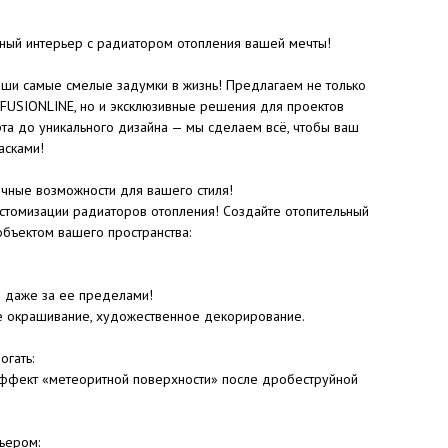
ьный интерьер с радиатором отопления вашей мечты!
ши самые смелые задумки в жизнь! Предлагаем не только
 FUSIONLINE, но и эксклюзивные решения для проектов
рта до уникального дизайна — мы сделаем всё, чтобы ваш
асками!
ные возможности для вашего стиля!
стомизации радиаторов отопления! Создайте отопительный
объектом вашего пространства:
и даже за ее пределами!
е окрашивание, художественное декорирование.
огать:
 эффект «метеоритной поверхности» после дробеструйной
ьером: