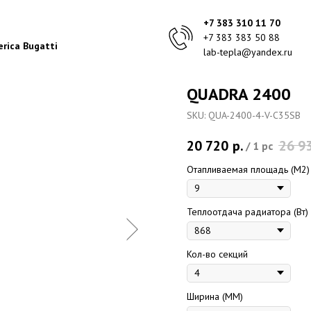
+7 383 310 11 70
+7 383 383 50 88
rica Bugatti
lab-tepla@yandex.ru
QUADRA 2400
SKU:
QUA-2400-4-V-C35SB
20 720
р.
26 9
/
1 pc
Отапливаемая площадь (M2)
Теплоотдача радиатора (Вт)
Кол-во секций
Ширина (ММ)