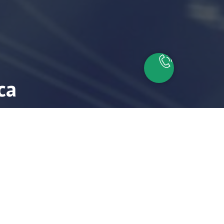
са
айшие время