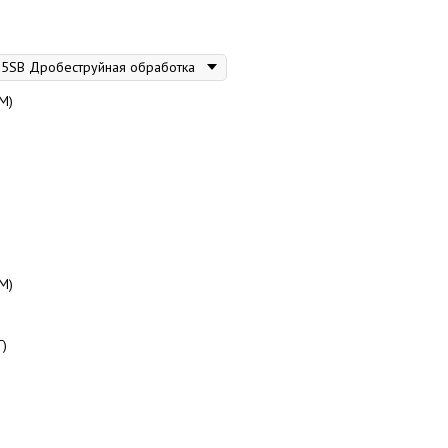
М)
М)
Г)