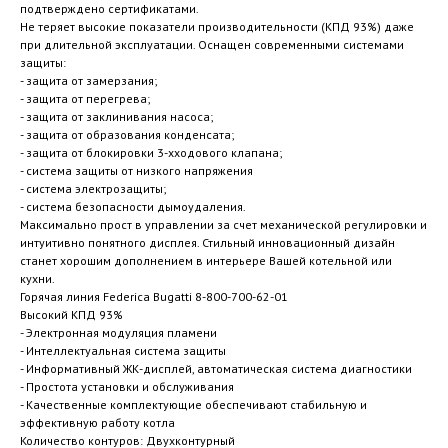
подтверждено сертификатами.
Не теряет высокие показатели производительности (КПД 93%) даже
при длительной эксплуатации. Оснащен современными системами
защиты:
- защита от замерзания;
- защита от перегрева;
- защита от заклинивания насоса;
- защита от образования конденсата;
- защита от блокировки 3-хходового клапана;
- система защиты от низкого напряжения
- система электрозащиты;
- система безопасности дымоудаления.
Максимально прост в управлении за счет механической регулировки и
интуитивно понятного дисплея. Стильный инновационный дизайн
станет хорошим дополнением в интерьере Вашей котельной или
кухни.
Горячая линия Federica Bugatti 8-800-700-62-01
Высокий КПД 93%
- Электронная модуляция пламени
- Интеллектуальная система защиты
- Информативный ЖК-дисплей, автоматическая система диагностики
- Простота установки и обслуживания
- Качественные комплектующие обеспечивают стабильную и
эффективную работу котла
Количество контуров: Двухконтурный