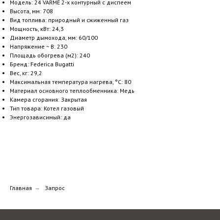
Модель: 24 VARME 2-х контурный с диспеем
Высота, мм: 708
Вид топлива: природный и сжиженный газ
Мощность, кВт: 24,3
Диаметр дымохода, мм: 60/100
Напряжение ~ В: 230
Площадь обогрева (м2): 240
Бренд: Federica Bugatti
Вес, кг: 29,2
Максимальная температура нагрева, °С: 80
Материал основного теплообменника: Медь
Камера сгорания: Закрытая
Тип товара: Котел газовый
Энергозависимый: да
Главная
→
Запрос