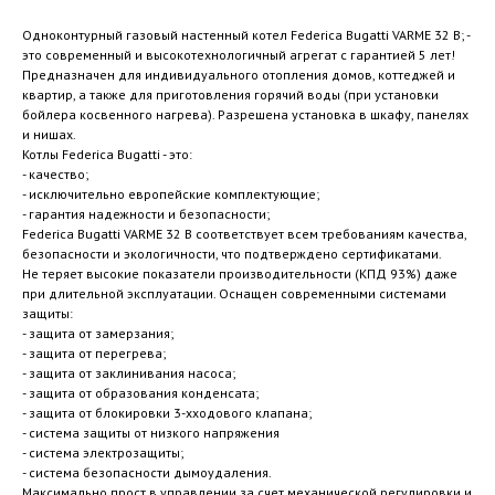
Одноконтурный газовый настенный котел Federica Bugatti VARME 32 B; -
это современный и высокотехнологичный агрегат с гарантией 5 лет!
Предназначен для индивидуального отопления домов, коттеджей и
квартир, а также для приготовления горячий воды (при установки
бойлера косвенного нагрева). Разрешена установка в шкафу, панелях
и нишах.
Котлы Federica Bugatti - это:
- качество;
- исключительно европейские комплектующие;
- гарантия надежности и безопасности;
Federica Bugatti VARME 32 B соответствует всем требованиям качества,
безопасности и экологичности, что подтверждено сертификатами.
Не теряет высокие показатели производительности (КПД 93%) даже
при длительной эксплуатации. Оснащен современными системами
защиты:
- защита от замерзания;
- защита от перегрева;
- защита от заклинивания насоса;
- защита от образования конденсата;
- защита от блокировки 3-хходового клапана;
- система защиты от низкого напряжения
- система электрозащиты;
- система безопасности дымоудаления.
Максимально прост в управлении за счет механической регулировки и