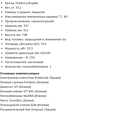
Бренд: Federica Bugatti
Вес, кг: 33,2
Камера сгорания: Закрытая
Максимальная температура нагрева, °С: 80
Предназначение: одноконтурный
Ширина, мм: 347
Глубина, мм: 412
Высота, мм: 708
Вид топлива: природный и сжиженный газ
Площадь обогрева (м2): 320
Мощность, кВт: 33,3
Диаметр дымохода, мм: 60/100
Напряжение ~ В: 230
Расположение: настенный
Количество теплообменников: 1
Основные комплектующие:
Электронная плата Enpi Elektronik (Турция)
Газовая горелка Polidoro (Италия)
Дымосос SIT (Италия)
Газовый клапан SIT 845 (Италия)
Теплообменник VALMEX (Италия)
Насос Grundfos (Дания)
Трехходовой клапан ELBI (Италия)
Расширительный бак Onaysan (Турция)