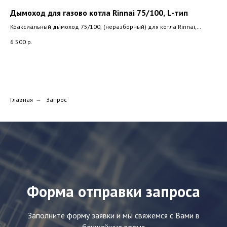
Дымоход для газово котла Rinnai 75/100, L-тип
Ун
ан
Коаксиальный дымоход 75/100, (неразборный) для котла Rinnai,
Navien
Коа
6 500
р.
Bos
2 8
Главная
→
Запрос
Форма отправки запроса
Заполните форму заявки и мы свяжемся с Вами в
ближайшие время