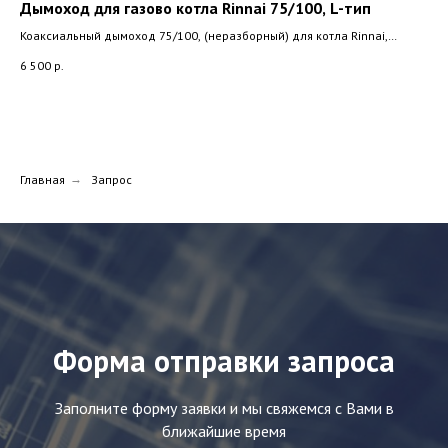
Дымоход для газово котла Rinnai 75/100, L-тип
Ун
ан
Коаксиальный дымоход 75/100, (неразборный) для котла Rinnai,
Navien
Коа
6 500
р.
Bos
2 8
Главная
→
Запрос
Форма отправки запроса
Заполните форму заявки и мы свяжемся с Вами в
ближайшие время