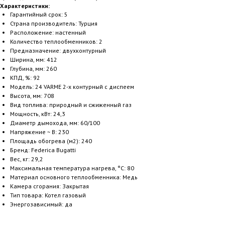
Характеристики:
Гарантийный срок: 5
Страна производитель: Турция
Расположение: настенный
Количество теплообменников: 2
Предназначение: двухконтурный
Ширина, мм: 412
Глубина, мм: 260
КПД, %: 92
Модель: 24 VARME 2-х контурный с диспеем
Высота, мм: 708
Вид топлива: природный и сжиженный газ
Мощность, кВт: 24,3
Диаметр дымохода, мм: 60/100
Напряжение ~ В: 230
Площадь обогрева (м2): 240
Бренд: Federica Bugatti
Вес, кг: 29,2
Максимальная температура нагрева, °С: 80
Материал основного теплообменника: Медь
Камера сгорания: Закрытая
Тип товара: Котел газовый
Энергозависимый: да