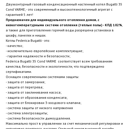
Двухконтурный газовый конденсационный настенный котел Bugatti 35
Cond VARME; - это современный и высокотехнологичный агрегат с
гарантией 5 лет!
Предназначен для индивидуального отопления домов, с
низкотемпературными системи отопления (теплые полы) - КПД 102%
,
а также для приготовления горячий воды.разрешена установка в
шкафу, панелях и нишах.
Котлы Federica Bugatti - это:
- качество;
- исключительно европейские комплектующие;
- гарантия надежности и безопасности;
Federica Bugatti 35 Cond VARME соответствует всем требованиям
качества, безопасности и экологичности, что подтверждено
сертификатами.
Оснащен современными системами защиты:
- защита от замерзания;
- защита от перегрева;
- защита от заклинивания насоса;
- защита от образования конденсата;
- защита от блокировки 3-хходового клапана;
- система защиты от низкого напряжения
- система электрозащиты;
- система безопасности дымоудаления.
Максимально прост в управлении за счет механической регулировки и
интуитивно понятного дисплея. Стильный инновационный дизайн