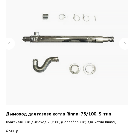
Дымоход для газово котла Rinnai 75/100, S-тип
Ды
Коаксиальный дымоход 75/100, (неразборный) для котла Rinnai,
Коа
Navien
Nav
6 500
р.
6 5