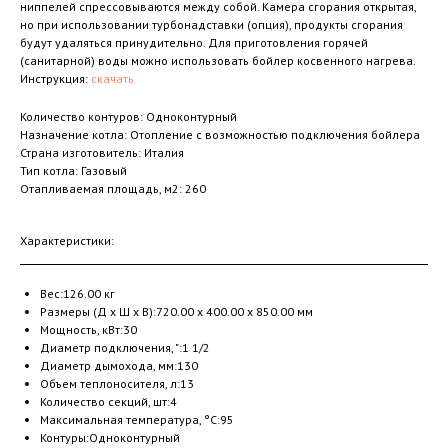
ниппелей спрессовываются между собой. Камера сгорания открытая,
но при использовании турбонадставки (опция), продукты сгорания
будут удаляться принудительно. Для приготовления горячей
(санитарной) воды можно использовать бойлер косвенного нагрева.
Инструкция:
скачать
Количество контуров: Одноконтурный
Назначение котла: Отопление с возможностью подключения бойлера
Страна изготовитель: Италия
Тип котла: Газовый
Отапливаемая площадь, м2: 260
Характеристики:
Вес:126.00 кг
Размеры (Д x Ш x В):720.00 x 400.00 x 850.00 мм
Мощность, кВт:30
Диаметр подключения, ":1 1/2
Диаметр дымохода, мм:130
Объем теплоносителя, л:13
Количество секций, шт:4
Максимальная температура, °С:95
Контуры:Одноконтурный