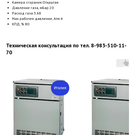
Камера сгорания:Открытая
Давление газа, мБар:20
Расход газа:3.68
Max рабочее давление, Атм:4
КПД, %:80
Техническая консультация по тел. 8-983-510-11-
70
Италия
И