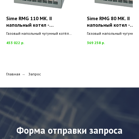
Sime RMG 110 MK. II
Sime RMG 80 MK. II
напольный котел -
напольный котел -
арт.8100502
арт.8044822
Газовый напольный чугунный котёл
Газовый напольный чугунный
Sime RMG 110 MK. II
Sime RMG 80 MK. II
453 022
р.
369 258
р.
Главная
→
Запрос
Форма отправки запроса