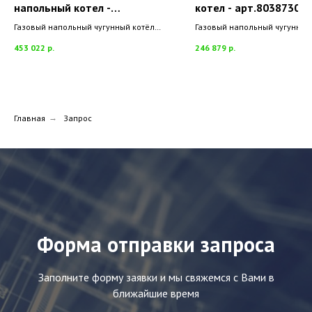
напольный котел -
котел - арт.8038730
арт.8100502
Газовый напольный чугунный котёл
Газовый напольный чугунный
Sime RMG 110 MK. II
Sime RX 48 E
453 022
р.
246 879
р.
Главная
→
Запрос
Форма отправки запроса
Заполните форму заявки и мы свяжемся с Вами в
ближайшие время