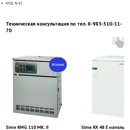
КПД, %:92
Техническая консультация по тел. 8-983-510-11-
70
Италия
И
Sime RMG 110 MK. II
Sime RX 48 E напольн