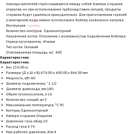
помощи ниппелей спрессовываются между собой. Камера сгорания
открытая, но при использовании турбонадставки (опция), продукты
сгорания будут удаляться принудительно. Для приготовления горячей
(санитарной) воды можно использовать бойлер косвенного нагрева.
Инструкция:
скачать
Количество контуров: Одноконтурный
Назначение котла: Отопление с возможностью подключения бойлера
Страна изготовитель: Италия
Тип котла: Газовый
Отапливаемая площадь, м2: 400
Характеристики:
Характеристики:
Вес:150.00 кг
Размеры (Д x Ш x В):670.00 x 400.00 x 844.00 мм
Мощность, кВт:40
Диаметр подключения, ":1 1/2
Диаметр дымохода, мм:180
Объем теплоносителя, л:16
Количество секций, шт:5
Максимальная температура, °С:95
Контуры:Одноконтурный
Камера сгорания:Открытая
Давление газа, мБар:20
Расход газа:4.74
Max рабочее давление, Атм:4