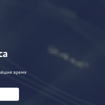
са
айшие время