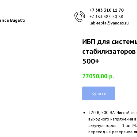
+7 383 310 11 70
+7 383 383 50 88
rica Bugatti
lab-tepla@yandex.ru
ИБП для систем
стабилизаторов
500+
27050,00
р.
Купить
220 В, 500 ВА. Чистый си
выходного напряжения в
аккумуляторов — 1 шт. М
переход на резервное пи